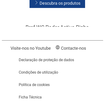
Descubra os produtos
Bref WC Poder Activo Pinho
Bref WC Poder Activo Lavanda
Bref WC Poder Activo Floral
Descubra os produtos
Descubra os produtos
Visite-nos no Youtube
Contacte-nos
Descubra os produtos
Declaração de proteção de dados
Condições de utilização
Política de cookies
Ficha Técnica